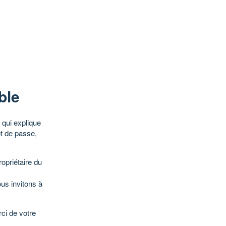
ble
qui explique
ot de passe,
opriétaire du
ous invitons à
ci de votre