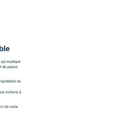
ble
qui explique
ot de passe,
opriétaire du
ous invitons à
ci de votre