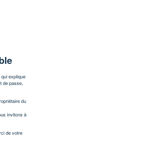
ble
qui explique
ot de passe,
opriétaire du
ous invitons à
ci de votre