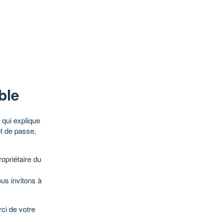
ble
qui explique
ot de passe,
opriétaire du
ous invitons à
ci de votre