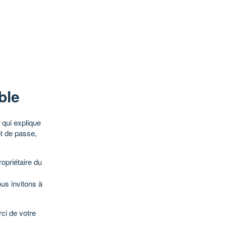
ble
qui explique
ot de passe,
opriétaire du
ous invitons à
ci de votre