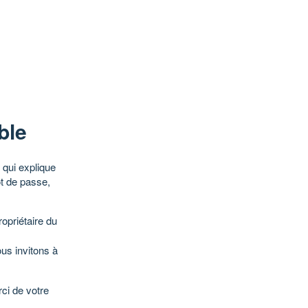
ble
qui explique
ot de passe,
opriétaire du
ous invitons à
ci de votre