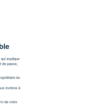
ble
qui explique
ot de passe,
opriétaire du
ous invitons à
ci de votre