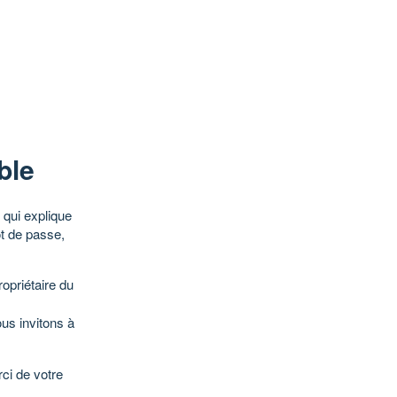
ble
qui explique
ot de passe,
opriétaire du
ous invitons à
ci de votre