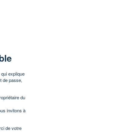
ble
qui explique
ot de passe,
opriétaire du
ous invitons à
ci de votre