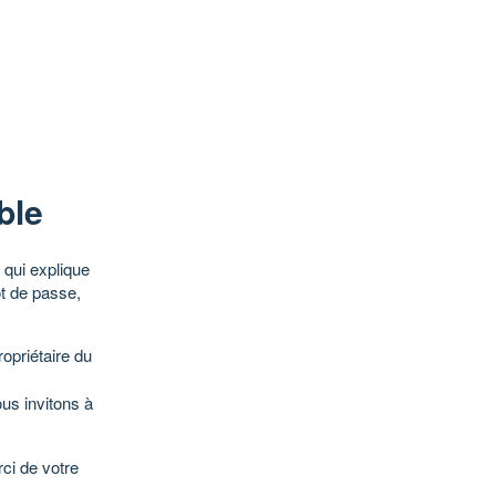
ble
qui explique
ot de passe,
opriétaire du
ous invitons à
ci de votre