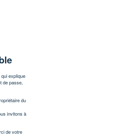
ble
qui explique
ot de passe,
opriétaire du
ous invitons à
ci de votre