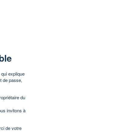
ble
qui explique
ot de passe,
opriétaire du
ous invitons à
ci de votre