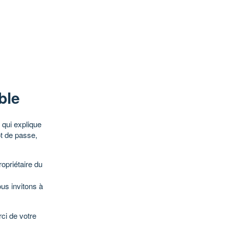
ble
qui explique
ot de passe,
opriétaire du
ous invitons à
ci de votre