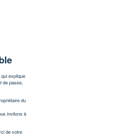
ble
qui explique
ot de passe,
opriétaire du
ous invitons à
ci de votre