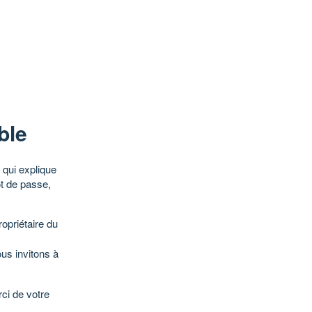
ble
qui explique
ot de passe,
opriétaire du
ous invitons à
ci de votre