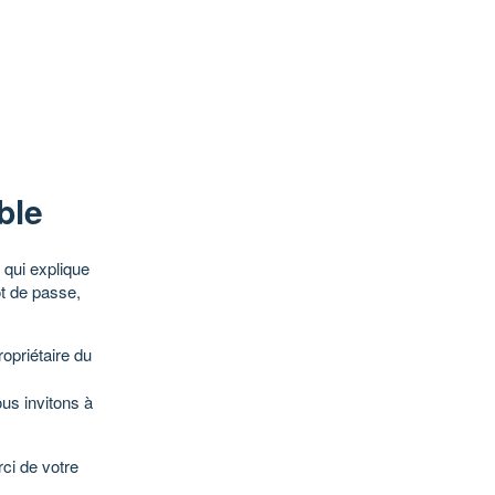
ble
qui explique
ot de passe,
opriétaire du
ous invitons à
ci de votre