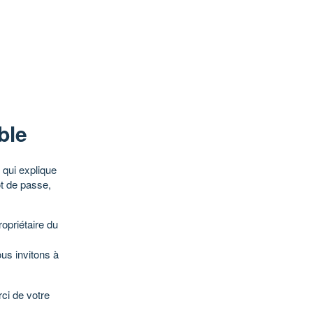
ble
qui explique
ot de passe,
opriétaire du
ous invitons à
ci de votre