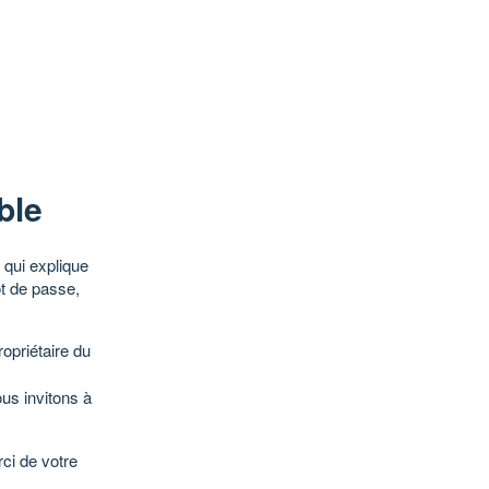
ble
qui explique
ot de passe,
opriétaire du
ous invitons à
ci de votre