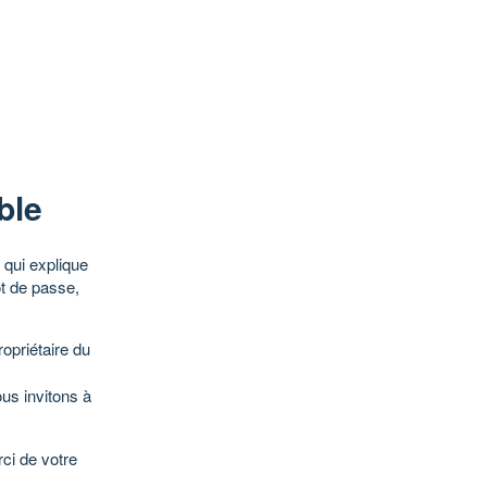
ble
qui explique
ot de passe,
opriétaire du
ous invitons à
ci de votre