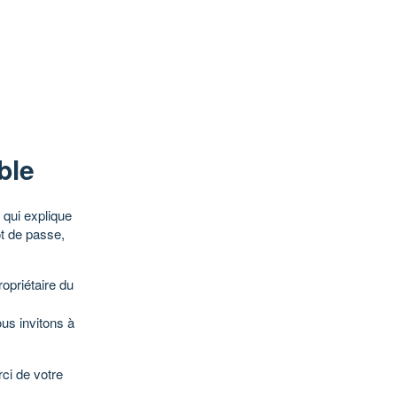
ble
qui explique
ot de passe,
opriétaire du
ous invitons à
ci de votre