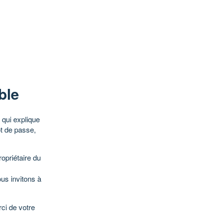
ble
qui explique
ot de passe,
opriétaire du
ous invitons à
ci de votre