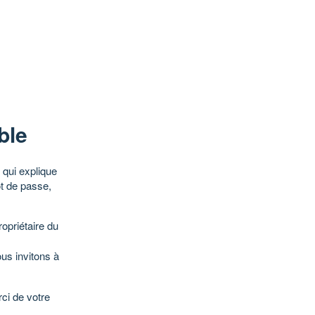
ble
qui explique
ot de passe,
opriétaire du
ous invitons à
ci de votre