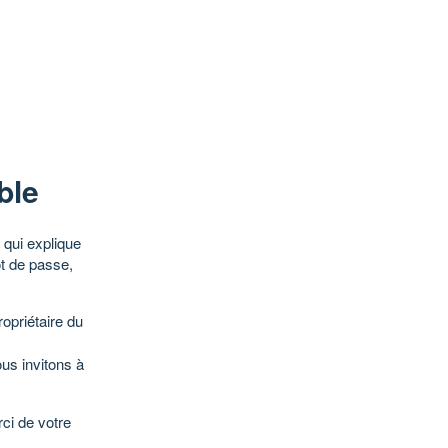
ble
qui explique
ot de passe,
opriétaire du
ous invitons à
ci de votre