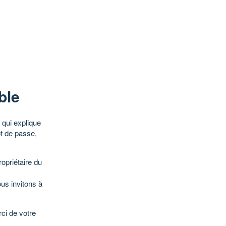
ble
qui explique
ot de passe,
opriétaire du
ous invitons à
ci de votre