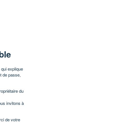
ble
qui explique
ot de passe,
opriétaire du
ous invitons à
ci de votre