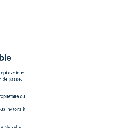
ble
qui explique
ot de passe,
opriétaire du
ous invitons à
ci de votre