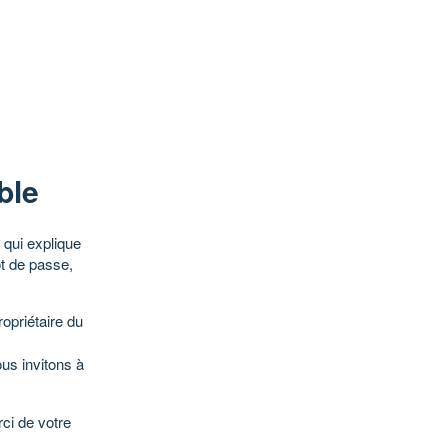
ble
qui explique
ot de passe,
opriétaire du
ous invitons à
ci de votre