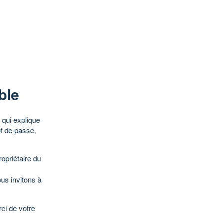
ble
qui explique
ot de passe,
opriétaire du
ous invitons à
ci de votre