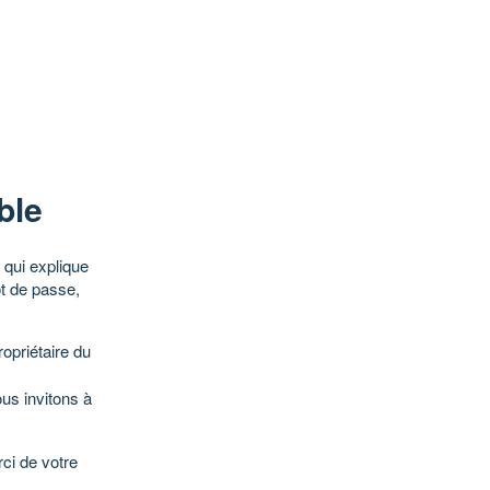
ble
qui explique
ot de passe,
opriétaire du
ous invitons à
ci de votre