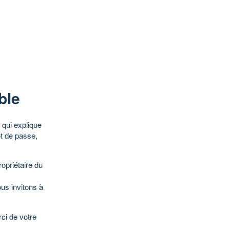
ble
qui explique
ot de passe,
opriétaire du
ous invitons à
ci de votre