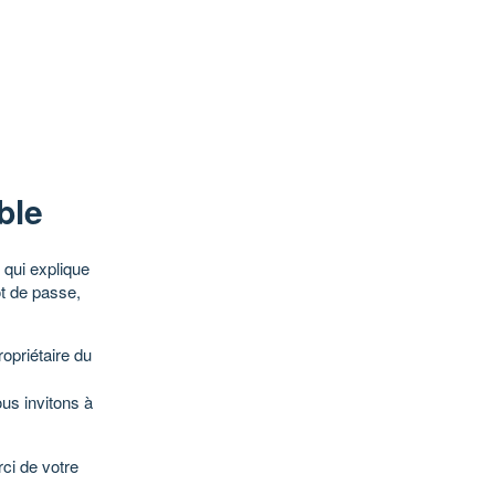
ble
qui explique
ot de passe,
opriétaire du
ous invitons à
ci de votre