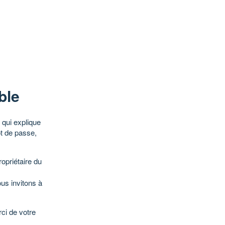
ble
qui explique
ot de passe,
opriétaire du
ous invitons à
ci de votre