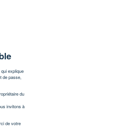
ble
qui explique
ot de passe,
opriétaire du
ous invitons à
ci de votre