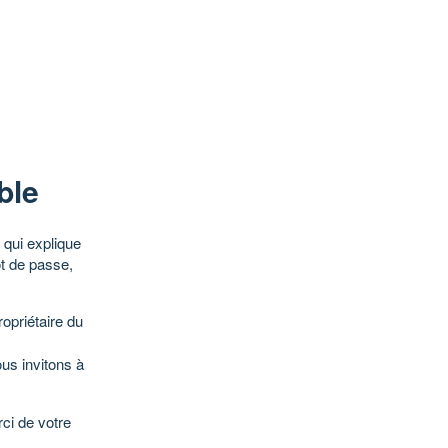
ble
qui explique
ot de passe,
opriétaire du
ous invitons à
ci de votre