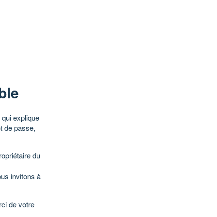
ble
qui explique
ot de passe,
opriétaire du
ous invitons à
ci de votre