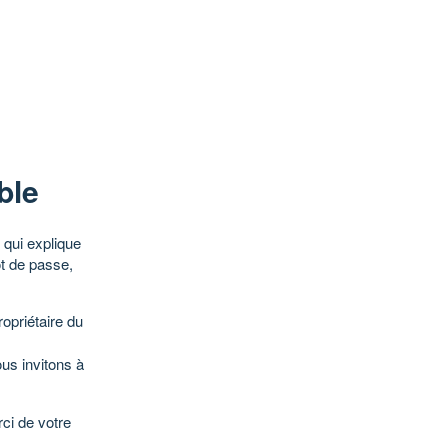
ble
qui explique
ot de passe,
opriétaire du
ous invitons à
ci de votre