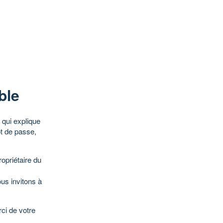
ble
qui explique
ot de passe,
opriétaire du
ous invitons à
ci de votre