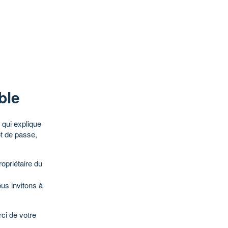
ble
qui explique
ot de passe,
opriétaire du
ous invitons à
ci de votre