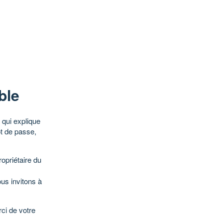
ble
qui explique
ot de passe,
opriétaire du
ous invitons à
ci de votre