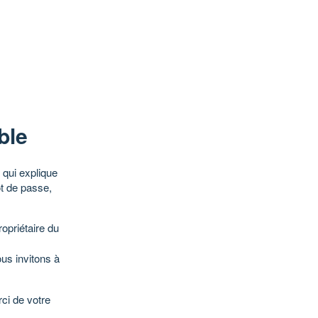
ble
qui explique
ot de passe,
opriétaire du
ous invitons à
ci de votre