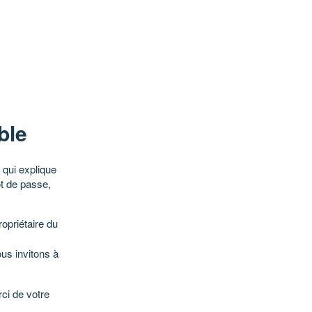
ble
qui explique
ot de passe,
opriétaire du
ous invitons à
ci de votre