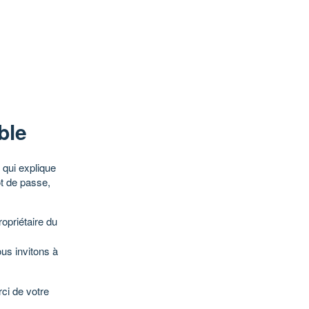
ble
qui explique
ot de passe,
opriétaire du
ous invitons à
ci de votre