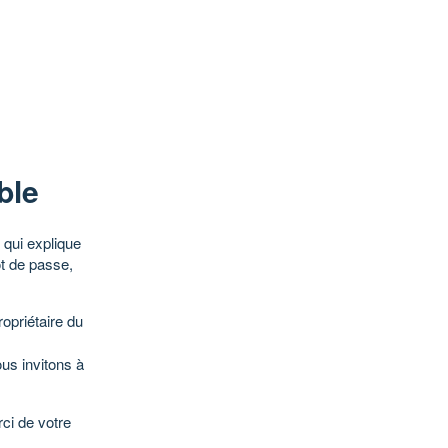
ble
qui explique
ot de passe,
opriétaire du
ous invitons à
ci de votre