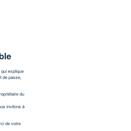
ble
qui explique
ot de passe,
opriétaire du
ous invitons à
ci de votre