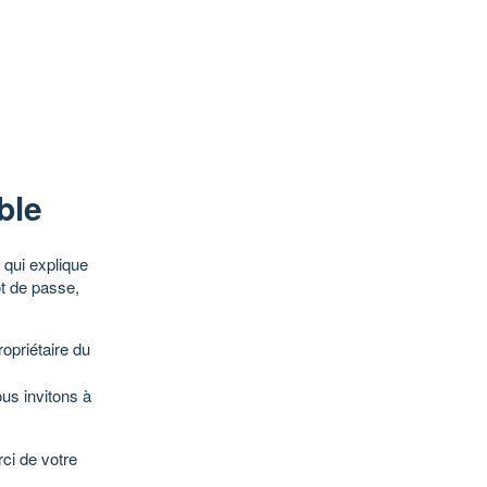
ble
qui explique
ot de passe,
opriétaire du
ous invitons à
ci de votre