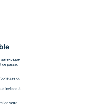
ble
qui explique
ot de passe,
opriétaire du
ous invitons à
ci de votre