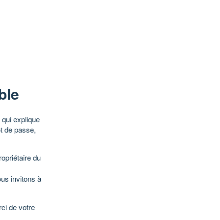
ble
qui explique
ot de passe,
opriétaire du
ous invitons à
ci de votre