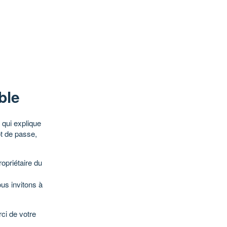
ble
qui explique
ot de passe,
opriétaire du
ous invitons à
ci de votre