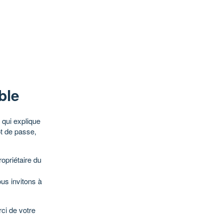
ble
qui explique
ot de passe,
opriétaire du
ous invitons à
ci de votre