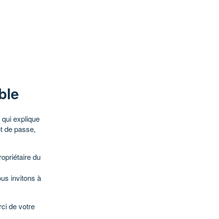
ble
qui explique
ot de passe,
opriétaire du
ous invitons à
ci de votre